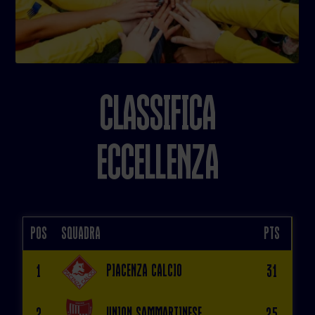
Classifica
ECCELLENZA
Pos
Squadra
Pts
Piacenza Calcio
1
31
Union Sammartinese
2
25