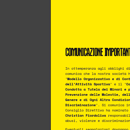
COMUNICAZIONE IMPORTAN
In ottemperanza agli obblighi d
comunica che la nostra società 
‘
Modello Organizzativo e di Con
dell’Attività Sportiva
‘ e il ‘
C
Condotta a Tutela dei Minori e 
Prevenzione delle Molestie, del
Genere e di Ogni Altra Condizio
Discriminazione
‘. Si comunica i
Consiglio Direttivo ha nominat
Christian Fiordoliva
responsabil
abusi, violenze e discriminazio
Eventuali segnalazioni dovranno