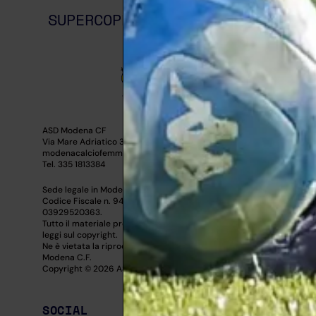
SUPERCOPPA ITALIANA 1997
ASD Modena CF
Via Mare Adriatico 300 – 41122 – Modena
modenacalciofemminile@gmail.com
Tel. 335 1813384
Sede legale in Modena (MO) – Via Bellini n.70
Codice Fiscale n. 94205650362 – Partita IVA n.
03929520363.
Tutto il materiale presente su questo sito è Protetto dalle
leggi sul copyright.
Ne è vietata la riproduzione senza l’autorizzazione di ASD
Modena C.F.
Copyright © 2026 ASD Modena C.F.
SOCIAL