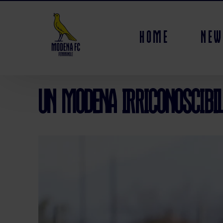
Home
New
Un Modena irriconoscibile