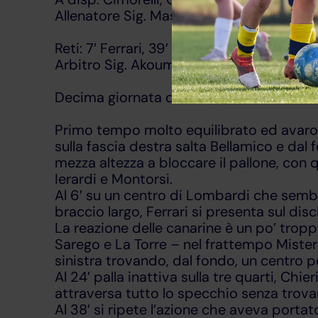
Allenatore Sig. Massimo Montanini
Reti: 7′ Ferrari, 39′ Gandolfi, 71′ Biagioni (
Arbitro Sig. Akoumbo della Sez. di Parm
Decima giornata della Poule Promozione, 
Primo tempo molto equilibrato ed avaro d
sulla fascia destra salta Bellamico e dal
mezza altezza a bloccare il pallone, con
Ierardi e Montorsi.
Al 6′ su un centro di Lombardi che sembr
braccio largo, Ferrari si presenta sul disc
La reazione delle canarine è un po’ tropp
Sarego e La Torre – nel frattempo Mister 
sinistra trovando, dal fondo, un centro pe
Al 24′ palla inattiva sulla tre quarti, Chie
attraversa tutto lo specchio senza trovar
Al 38′ si ripete l’azione che aveva portato