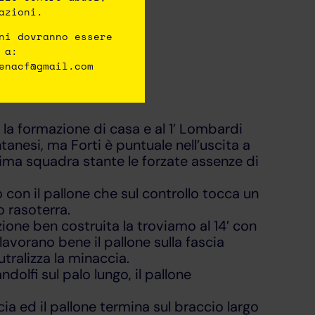
azioni.
ni dovranno essere
 a:
enacf@gmail.com
ssifica.
la formazione di casa e al 1′ Lombardi
tanesi, ma Forti è puntuale nell’uscita a
rima squadra stante le forzate assenze di
con il pallone che sul controllo tocca un
o rasoterra.
zione ben costruita la troviamo al 14′ con
avorano bene il pallone sulla fascia
tralizza la minaccia.
ndolfi sul palo lungo, il pallone
scia ed il pallone termina sul braccio largo