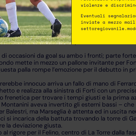
violenze e discrimin
Eventuali segnalazio
a), 75′ Danka, 95′ Chierici (a)
inviate a mezzo mail
a
settoregiovanile.mod
un Modena irriconoscibile perde la testa della Cla
i occasioni da goal su ambo i fronti; parte forte 
 fondo mette in mezzo un pallone invitante per Fon
 questa palla rompe l’emozione per il debutto in p
erebbe innocuo arriva un fallo di mano di Ferraro 
hetto e realizza alla sinistra di Forti con un precis
o frenetica per trovare i tempi giusti e la prima a
Montanini aveva invertito gli esterni bassi – che l
r Balestri, ma Marseglia è attenta ed in uscita neu
rici si incarica della battuta trovando la torre di Ga
e la deviazione giusta.
 al rigore per il Felino, centro di La Torre dalla fa