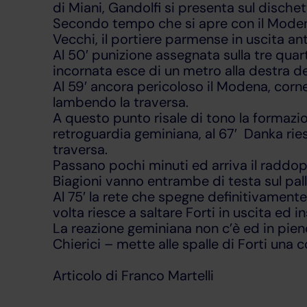
di Miani, Gandolfi si presenta sul dische
Secondo tempo che si apre con il Modena 
Vecchi, il portiere parmense in uscita an
Al 50′ punizione assegnata sulla tre quar
incornata esce di un metro alla destra de
Al 59′ ancora pericoloso il Modena, corne
lambendo la traversa.
A questo punto risale di tono la formazi
retroguardia geminiana, al 67′ Danka ries
traversa.
Passano pochi minuti ed arriva il raddopp
Biagioni vanno entrambe di testa sul pallo
Al 75′ la rete che spegne definitivamen
volta riesce a saltare Forti in uscita ed 
La reazione geminiana non c’è ed in pien
Chierici – mette alle spalle di Forti una
Articolo di Franco Martelli