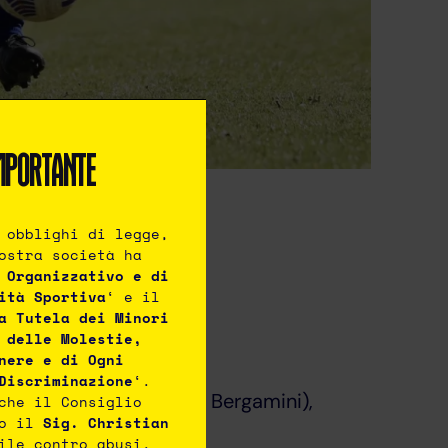
MPORTANTE
 obblighi di legge,
ostra società ha
 Organizzativo e di
ità Sportiva
‘ e il
esi, Lombardi.
a Tutela dei Minori
 delle Molestie,
nere e di Ogni
Discriminazione
‘.
ego (55′ Dotto), Boni (68′ Bergamini),
che il Consiglio
to il
Sig. Christian
ile contro abusi,