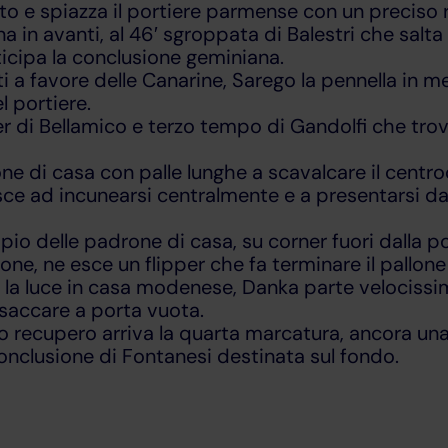
tto e spiazza il portiere parmense con un preciso 
in avanti, al 46′ sgroppata di Balestri che salta 
ticipa la conclusione geminiana.
ti a favore delle Canarine, Sarego la pennella in m
l portiere.
r di Bellamico e terzo tempo di Gandolfi che trov
one di casa con palle lunghe a scavalcare il centr
ce ad incunearsi centralmente e a presentarsi dav
io delle padrone di casa, su corner fuori dalla por
ne, ne esce un flipper che fa terminare il pallone a
te la luce in casa modenese, Danka parte velociss
insaccare a porta vuota.
o recupero arriva la quarta marcatura, ancora un
 conclusione di Fontanesi destinata sul fondo.