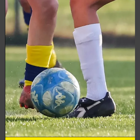
Oppeano Women
, il
Venera Calcio
Women
e le ragazze i Mister Maestroni.
Dopo il pareggio alla fine del tempo
regolamentare e la vittoria ai calci di
rigore dell’Oppeano, il Modena è sceso in
campo con le padrone di casa del Venera
regolando il match con una doppietta di
Bellamico.
La prima rete al 38′ capitalizzando l’assist
di Dotto e la seconda al 45 con azione
tutta in verticale con Hamouda, Nicolini
ed ancora Dotto a servire l’assist
vincente a Bellamico.
Nella terza partita che vedeva le “Gialle”
opposte all’ Oppeano si parte con
l’immediato imballaggio del Modena, al 4′
Bellamico controlla al limite una