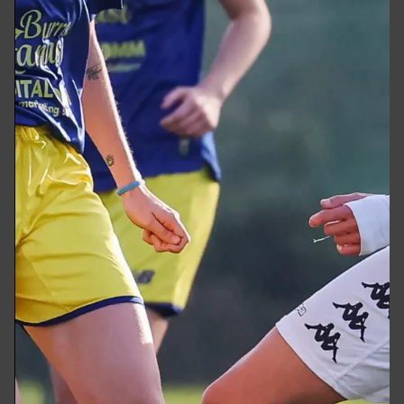
Fazion
Nel pomeriggio di
domenica 9 giugno
è
andato in scena sul Campo Comunale di
Sanguinetto (VR) il
2° Memorial Silvia
Fazion
che ha visto in campo le
formazioni di Eccellenza veneta
ACD