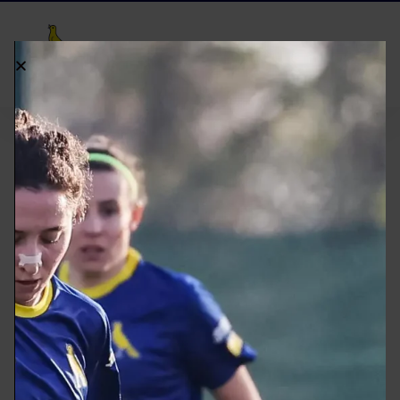
Ultima giornata
della stagione per
le Canarine che
spiccano nel 2°
Memorial Silvia