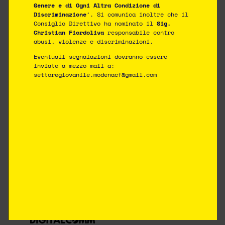
Genere e di Ogni Altra Condizione di
Discriminazione
‘. Si comunica inoltre che il
Consiglio Direttivo ha nominato il
Sig.
ASD Modena CF
Christian Fiordoliva
responsabile contro
Via Mare Adriatico 300 – 41122 – Modena
abusi, violenze e discriminazioni.
modenacalciofemminile@gmail.com
Tel. 335 1813384
Eventuali segnalazioni dovranno essere
inviate a mezzo mail a:
Sede legale in Modena (MO) – Via Bellini n.70
settoregiovanile.modenacf@gmail.com
Codice Fiscale n. 94205650362 – Partita IVA n.
03929520363.
Tutto il materiale presente su questo sito è Protetto dalle
leggi sul copyright.
Ne è vietata la riproduzione senza l’autorizzazione di ASD
Modena C.F.
Copyright © 2026 ASD Modena C.F.
SOCIAL
PRIVACY POLICY
|
COOKIE POLICY
DESIGNED BY