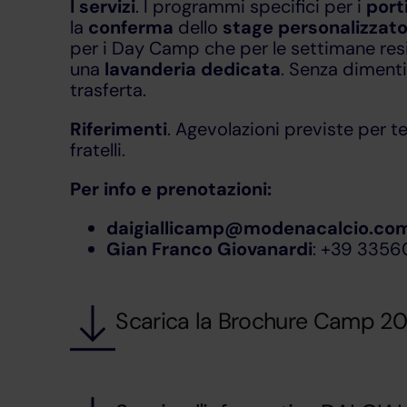
I servizi
. I programmi specifici per i
port
la
conferma
dello
stage personalizzat
per i Day Camp che per le settimane resid
una
lavanderia dedicata
. Senza diment
trasferta.
Riferimenti
. Agevolazioni previste per te
fratelli.
Per info e prenotazioni:
daigiallicamp@modenacalcio.co
Gian Franco Giovanardi
: +39 3356
Scarica la Brochure Camp 20