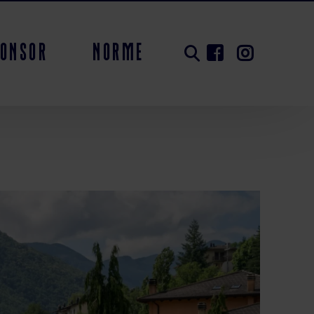
ponsor
Norme
ionato poule