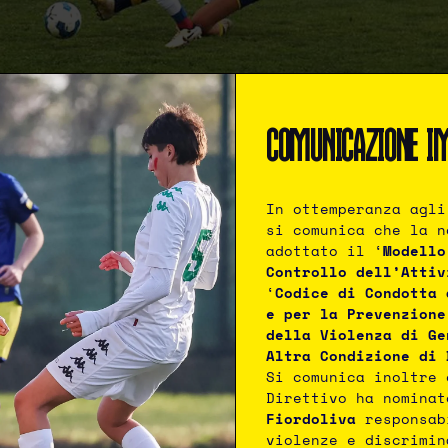
COMUNICAZIONE I
In ottemperanza agli
si comunica che la n
adottato il ‘
Modello
Controllo dell’Attiv
‘
Codice di Condotta 
e per la Prevenzione
affi, Dauria, Adiletta, Cervini (70′ Chiesa), Di Fres
della Violenza di Ge
li, Grazio, Valla
Altra Condizione di 
Si comunica inoltre 
Direttivo ha nomina
fi, La Torre (55′ Badiceanu), Occhilupo (75′ Hamoud
Fiordoliva
responsab
violenze e discrimin