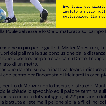
onomo, Tognolini
Eventuali segnalazio
inviate a mezzo mail
settoregiovanile.mod
 Sez. di Piacenza
ella Poule Salvezza e lo 0 a 0 maturato sul campo 
sione in più per le gialle di Mister Maestroni, la
 fuori dai pali ma la sua conclusione dalla distanz
 pallone a centrocampo e scarica su Dotto, triango
 a lato di un metro.
sione da rete su palla inattiva, Ierardi, disturbata
i che centra per l’incornata di Mainardi in area pic
io, centro di Monzani dalla fascia sinistra che Man
o le chiude lo specchio ed il pallone termina sull’
na alla ricerca del vantaggio, al 22′ punizione da
 battuta a rete ma il pallone sibila a fil di incroci