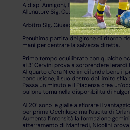
A disp. Annigoni, Ferraro, Bertacchini, B
Allenatore Sig. Cesare Maestroni
Arbitro SIg. Giuseppe Santonastaso della
Penultima partita del girone di ritorno d
mani per centrare la salvezza diretta.
Primo tempo equilibrato con qualche occa
al 3′ Cervini prova a sorprendere Ierardi
Al quarto d’ora Nicolini difende bene il
conclusione, il suo destro dal limite sfila
Passa un minuto e il Piacenza crea un’occa
pallone torna nella disponibilità di Fulgon
Al 20′ sono le gialle a sfiorare il vantagg
per prima Occhilupo ma l’uscita di Orland
Aumenta l’intensità la formazione geminia
atterramento di Manfredi, Nicolini prova la