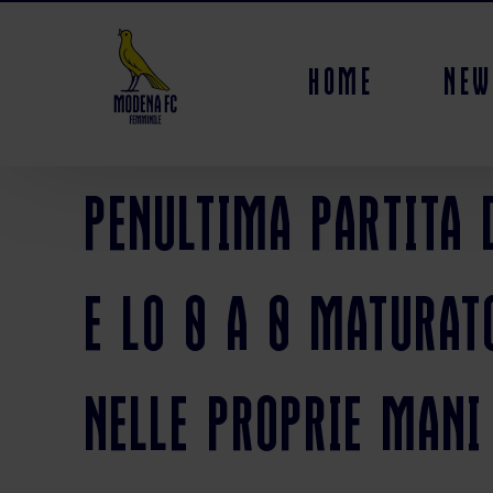
Home
New
Penultima partita 
e lo 0 a 0 maturat
nelle proprie mani