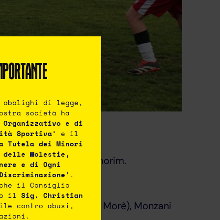
MPORTANTE
 obblighi di legge,
ostra società ha
 Organizzativo e di
ità Sportiva
‘ e il
a Tutela dei Minori
 delle Molestie,
co, Fulgoni, Mainardi, Amorim.
nere e di Ogni
Discriminazione
‘.
che il Consiglio
to il
Sig. Christian
a), Gabrielli, Dotto (70′ Morè), Monzani
ile contro abusi,
azioni.