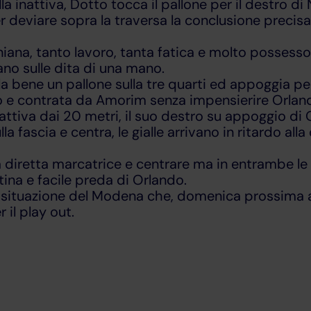
la inattiva, Dotto tocca il pallone per il destro d
r deviare sopra la traversa la conclusione precisa 
ana, tanto lavoro, tanta fatica e molto possesso 
ano sulle dita di una mano.
bene un pallone sulla tre quarti ed appoggia per B
io e contrata da Amorim senza impensierire Orlan
inattiva dai 20 metri, il suo destro su appoggio di
 fascia e centra, le gialle arrivano in ritardo all
la diretta marcatrice e centrare ma in entrambe le 
ina e facile preda di Orlando.
a situazione del Modena che, domenica prossima a B
 il play out.