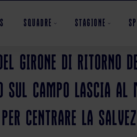
s
Squadre
Stagione
S
del girone di ritorno d
Prima squadra
Eccellenza
Juniores
Classifica
o sul campo lascia al 
Allieve
Coppa Emilia
 per centrare la salvez
Giovanissime
Calendario camp