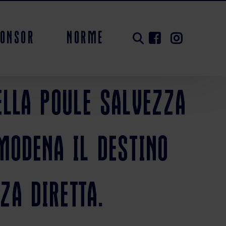
ponsor
Norme
ella Poule Salvezza
Modena il destino
za diretta.
ionato poule