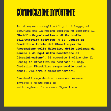
COMUNICAZIONE IMPORTANTE
SOCIAL
In ottemperanza agli obblighi di legge, si
comunica che la nostra società ha adottato il
PRIVACY POLICY
|
COOKIE POLICY
‘
Modello Organizzativo e di Controllo
dell’Attività Sportiva
‘ e il ‘
Codice di
DESIGNED BY
Condotta a Tutela dei Minori e per la
Prevenzione delle Molestie, della Violenza di
Genere e di Ogni Altra Condizione di
Discriminazione
‘. Si comunica inoltre che il
Consiglio Direttivo ha nominato il
Sig.
Christian Fiordoliva
responsabile contro
abusi, violenze e discriminazioni.
Eventuali segnalazioni dovranno essere
inviate a mezzo mail a:
settoregiovanile.modenacf@gmail.com