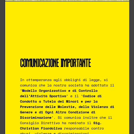
2 Novembre 2025
1
2
-
Tempo pieno
COMUNICAZIONE IMPORTANTE
In ottemperanza agli obblighi di legge, si
comunica che la nostra società ha adottato il
‘
Modello Organizzativo e di Controllo
ASD Modena CF
dell’Attività Sportiva
‘ e il ‘
Codice di
Via Mare Adriatico 300 – 41122 – Modena
Condotta a Tutela dei Minori e per la
modenacalciofemminile@gmail.com
Tel. 335 1813384
Prevenzione delle Molestie, della Violenza di
Genere e di Ogni Altra Condizione di
Sede legale in Modena (MO) – Via Bellini n.70
Discriminazione
‘. Si comunica inoltre che il
Codice Fiscale n. 94205650362 – Partita IVA n.
Consiglio Direttivo ha nominato il
Sig.
03929520363.
Christian Fiordoliva
responsabile contro
Tutto il materiale presente su questo sito è Protetto dalle
abusi, violenze e discriminazioni.