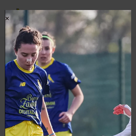
Dettagli
Data
Ora
League
Stagione
2 Novembre
2025 -
14:30
Eccellenza
2025
2026
Risultati
Squadra
Goals
Esito
Rimini FC
1