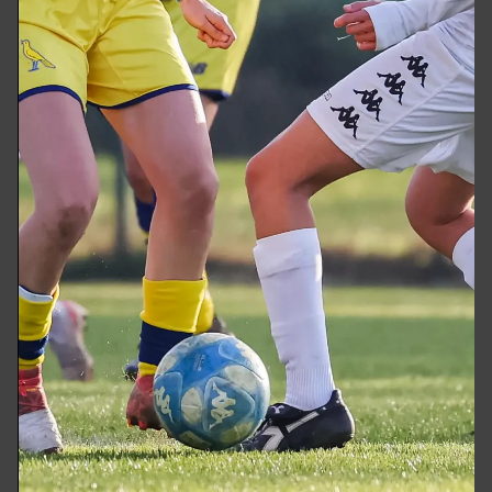
Modena
2
Vinte
Squadre
Tabellone
Rimini FC
Modena