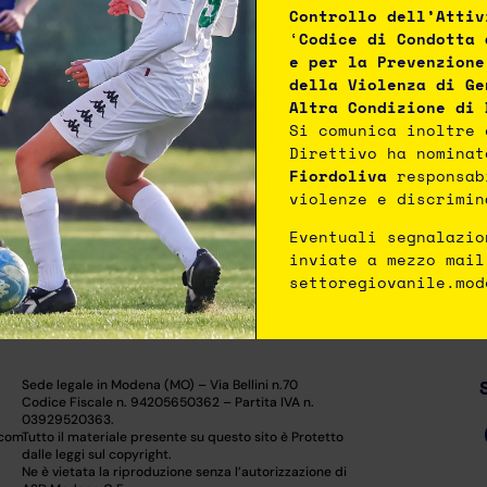
Esordienti
te
Controllo dell’Attiv
‘
Codice di Condotta 
e per la Prevenzione
Pulcine
della Violenza di Ge
Altra Condizione di 
3
Si comunica inoltre 
Direttivo ha nomina
Fiordoliva
responsab
violenze e discrimin
Eventuali segnalazio
inviate a mezzo mail
settoregiovanile.mod
Sede legale in Modena (MO) – Via Bellini n.70
–
Codice Fiscale n. 94205650362 – Partita IVA n.
03929520363.
.com
Tutto il materiale presente su questo sito è Protetto
dalle leggi sul copyright.
Ne è vietata la riproduzione senza l’autorizzazione di