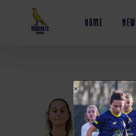
Home
New
#
13
Nome
Valentina O
Posizione
Centrocamp