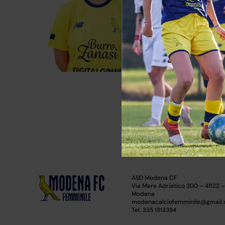
Squadra corren
Modena
Campionati
Eccellenza
Stagioni
2022 - 202
ASD Modena CF
Via Mare Adriatico 300 – 41122 
Modena
modenacalciofemminile@gmail
Tel. 335 1813384