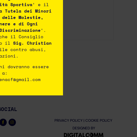
ità Sportiva
‘ e il
a Tutela dei Minori
 delle Molestie,
nere e di Ogni
Discriminazione
‘.
che il Consiglio
to il
Sig. Christian
ile contro abusi,
azioni.
ni dovranno essere
 a:
enacf@gmail.com
SOCIAL
PRIVACY POLICY
|
COOKIE POLICY
DESIGNED BY