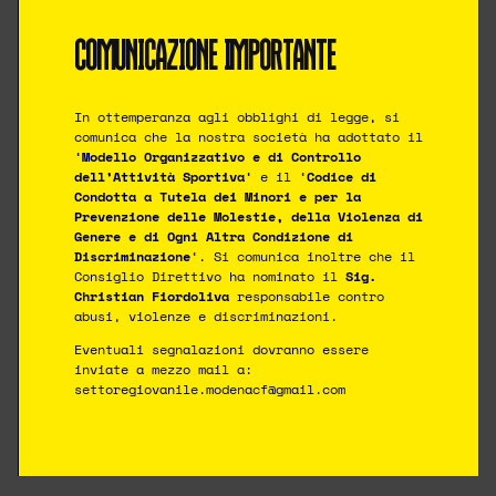
Sede legale in Modena (MO) – Via Bellini n.70
COMUNICAZIONE IMPORTANTE
Codice Fiscale n. 94205650362 – Partita IVA n.
03929520363.
Tutto il materiale presente su questo sito è Protetto dalle
leggi sul copyright.
In ottemperanza agli obblighi di legge, si
Ne è vietata la riproduzione senza l’autorizzazione di ASD
comunica che la nostra società ha adottato il
Modena C.F.
‘
Modello Organizzativo e di Controllo
Copyright © 2026 ASD Modena C.F.
dell’Attività Sportiva
‘ e il ‘
Codice di
Condotta a Tutela dei Minori e per la
Prevenzione delle Molestie, della Violenza di
SOCIAL
Genere e di Ogni Altra Condizione di
Discriminazione
‘. Si comunica inoltre che il
Consiglio Direttivo ha nominato il
Sig.
Christian Fiordoliva
responsabile contro
abusi, violenze e discriminazioni.
PRIVACY POLICY
|
COOKIE POLICY
DESIGNED BY
Eventuali segnalazioni dovranno essere
inviate a mezzo mail a:
settoregiovanile.modenacf@gmail.com