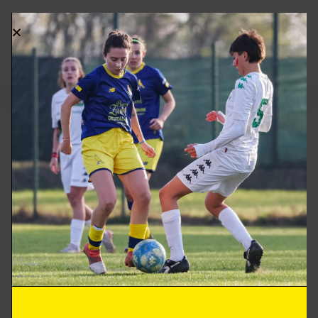
ASD Modena CF
Via Mare Adriatico 300 – 41122 – Modena
modenacalciofemminile@gmail.com
Tel. 335 1813384